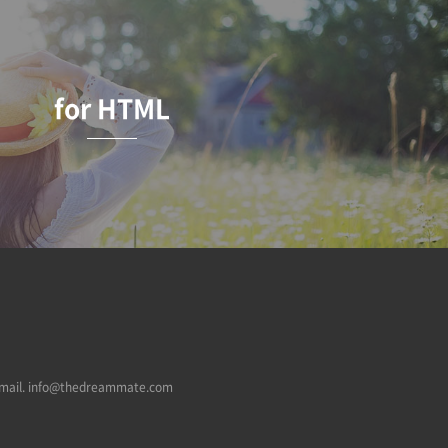
for HTML
mail.
info@thedreammate.com