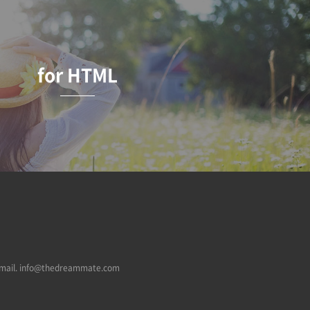
for HTML
mail.
info@thedreammate.com