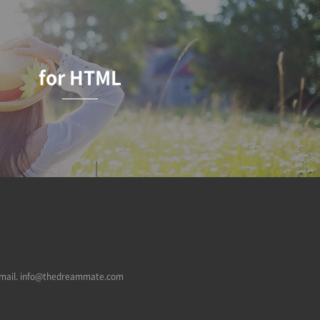
for HTML
mail.
info@thedreammate.com