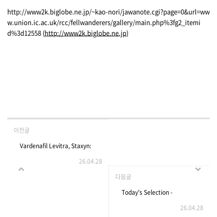
http://www2k.biglobe.ne.jp/~kao-nori/jawanote.cgi?page=0&url=ww
w.union.ic.ac.uk/rcc/fellwanderers/gallery/main.php%3fg2_itemi
d%3d12558 (
http://www2k.biglobe.ne.jp
)
이전글
Vardenafil Levitra, Staxyn:
26.04.28
Uses, Pull Effects,
다음글
Interactions, Pictures,
Today's Selection -
26.04.28
Warnings & Dosing
XNXX.COM