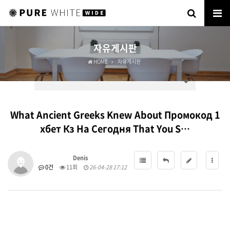
자유게시판
HOME
자유게시판
What Ancient Greeks Knew About Промокод 1
хбет Кз На Сегодня That You S…
Denis
0건
11회
26-04-28 17:12