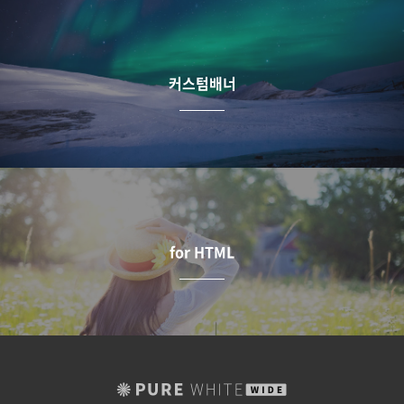
커스텀배너
for HTML