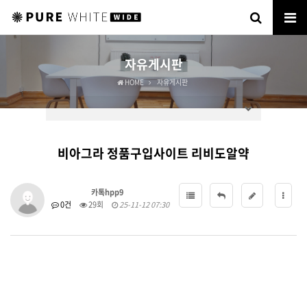
자유게시판
HOME
자유게시판
비아그라 정품구입사이트 리비도알약
카톡hpp9
0건
29회
25-11-12 07:30