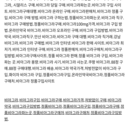
그라, 시알리스 구매.비아그라 당일 구매.비아그라파는곳.비아그라 구입 사이
트.비아그라구매대행.비아그라 온라인 구매.비아그라판매처.비아그라 정품 구
입.비아그라 구매 방법.비아그라 구하는법.정품비아그라파는곳.비아그라 직구.
비아그라 구매방법.정품비아그라구매.비아그라100mg가격.비아그라 구입 방
법.온라인약국 비아그라.비아그라 오프라인 구매.비아그라 구입방법.비아그라
약국.비아그라직구.안산 비아그라.비아그라 구매 대행.비아그라 직거래.강남
비아그라.비아그라 구매법.비아그라 인터넷.비아그라 판매 사이트.비아그라 최
저가.비아그라 인터넷 구매.비아그라 정품판매처.비아그라구매처.비아그라구
입방법.비아그라구매사이트.정품 비아그라 판매.정품 비아그라 구입.비아그라
파는 곳.비아그라 용량.비아그라 사기.비아그라 사는곳.쿠팡 비아그라.88정 구
매.88정 구매대행.비아그라 배송.비아그라 약국가격.처방전없이 비아그라 구
입.화이자 비아그라 구입.정품비아그라구입.온라인약국비아그라.정품비아그라
구매처.비아그라 정품구입사이트
비아그라
.
비아그라구입
.
비아그라구매
.
비아그라가격
.
처방없이 구매
.
비아그라
약국
.
비아그라구입방법
.
정품비아그라
.
정품비아그라구입
.
정품비아그라구매
.
정
품비아그라파는곳
.
정품비아그라구매처
.
비아그라구매처
.
정품비아그라구입방
법
.