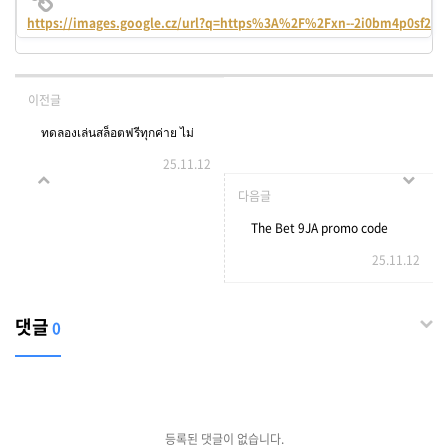
https://images.google.cz/url?q=https%3A%2F%2Fxn--2i0bm4p0sf2
이전글
ทดลองเล่นสล็อตฟรีทุกค่าย ไม่
25.11.12
ต้องสมัคร เล่นได้ทันที พร้อม
다음글
เกมใหม่แตกง่าย 2025
The Bet 9JA promo code
25.11.12
this 2026 is YOHAIG
댓글
0
등록된 댓글이 없습니다.