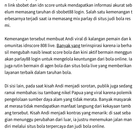
n link sbobet dan idn score untuk mendapatkan informasi akurat seb
elum memasang taruhan di sbobet88 login. Salah satu kemenangan t
erbesarnya terjadi saat ia memasang mix parlay di situs judi bola res
mi.
Kemenangan tersebut membuat Andi viral di kalangan pemain dan k
omunitas idnscore 808 live.
Banyak yang
terinspirasi karena ia berha
sil mengubah nasib lewat score bola dan kini aktif bermain menggun
akan parlay88 login untuk mengelola keuntungan dari bola online. Ia
juga rutin bermain di agen bola dan situs bola live yang memberikan
layanan terbaik dalam taruhan bola.
Di sisi lain, pada saat kisah Andi menjadi sorotan, publik juga sedang
ramai membahas isu tambang nikel Papua yang viral karena polemik
pengelolaan sumber daya alam yang tidak merata. Banyak masyarak
at merasa tidak mendapatkan manfaat langsung dari kekayaan tamb
ang tersebut. Kisah Andi menjadi kontras yang menarik: di saat seba
gian menunggu perubahan dari luar, ia justru menemukan jalan man
diri melalui situs bola terpercaya dan judi bola online.