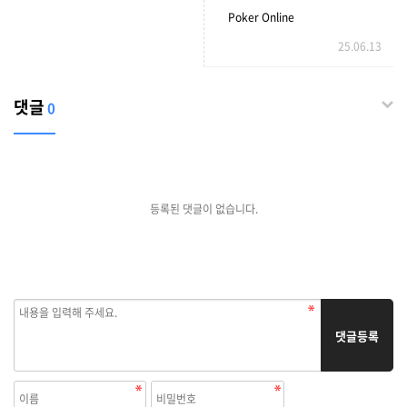
Philosophy Now!
Poker Online
25.06.13
Fundamentals Explained
댓글
0
등록된 댓글이 없습니다.
댓글등록