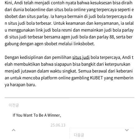
Kini, Andi telah menjadi contoh nyata bahwa kesuksesan bisa diraih
dari dunia bolaonline dan situs bola online yang terpercaya seperti e
sbobet dan situs parlay. Ia hanya bermain di judi bola terpercaya da
n situs judi bola terbesar. Untuk keamanan dan kenyamanan, ia selal
u menggunakan link judi bola resmi dan memainkan judi bola parlay
di situs judi terbesar bersama agen judi bola dan parlay 88, serta ber
gabung dengan agen sbobet melalui linksbobet.
Dengan kedisiplinan dan pemilihan
situs judi
bola terpercaya, Andi t
elah membuktikan bahwa siapapun bisa bangkit dari keterpurukan
menjadi jutawan dalam waktu singkat. Semua berawal dari keberani
an untuk mencoba platform online gambling KUBET yang memberin
ya harapan baru.
이전글
If You Want To Be A Winner,
25.06.13
Change Your PokerTube
다음글