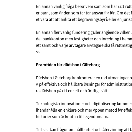
En annan vanlig fråga berör vem som som har rätt rätt 
er barn, som är den som tar tar ansvar för för. Om de
et vara att att anlita ett begravningsbyrå eller en juri
En annan fler vanlig fundering gäller angående vilken 
del bankkonton men fastigheter och inredning i hemmet.
ätt samt och varje arvtagare arvtagare ska få rättmäti
ss.
Framtiden för dödsbon i Göteborg
Dödsbon i Göteborg konfronterar en rad utmaningar o
v på effektiva och hållbara lösningar för administrat
ra dödsbon på ett enkelt och ärftligt sätt.
Teknologiska innovationer och digitalisering kommer a
lhandahålla en enklare och mer öppen metod för effekth
historier som är knutna till egendomarna.
Till sist kan frågor om hållbarhet och återvinning att 