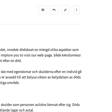
 landet, innebär dödsboet en mängd olika aspekter som
 implore you to visit our web-page. både känslomässi
t efter en död.
som ske med egendomar och skulderna efter en individ gå
n är avsedd till att belysa vikten av betydelsen av döds
ktiga område.
h skulder som personen avlidne lämnat efter sig. Döds
ällande lagar och avtal.