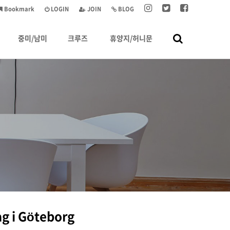
Bookmark
LOGIN
JOIN
BLOG
중미/남미
크루즈
휴양지/허니문
g i Göteborg