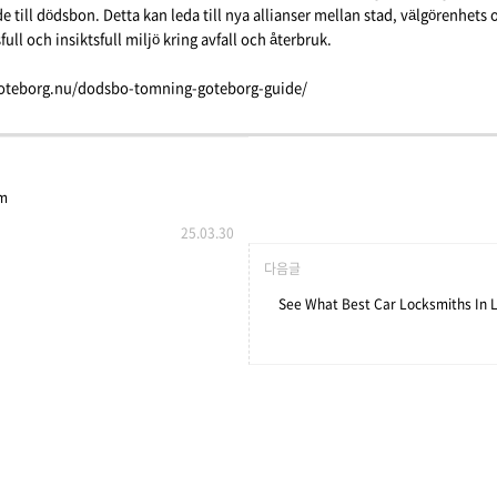
ade till dödsbon. Detta kan leda till nya allianser mellan stad, välgörenhet
ull och insiktsfull miljö kring avfall och återbruk.
oteborg.nu/dodsbo-tomning-goteborg-guide/
um
25.03.30
다음글
See What Best Car Locksmiths In L