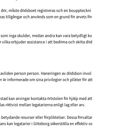
on dör, måste dödsboet registreras och en bouppteckni
as tillgångar och används som en grund för arvets för
äl som inga skulder, medan andra kan vara betydligt ko
rer vilka erbjuder assistance i att bedöma och sköta död
en avliden person person. Haneringen av dödsbon invol
r är informerade om sina privilegier och plikter för att
stad kan arvingar kontakta örtstolen för hjälp med att
as rättvist mellan legatarierna enligt lag eller arv.
 betydande resurser eller förpliktelser. Dessa förvaltar
s kan legatarier i Göteborg säkerställa en effektiv oc