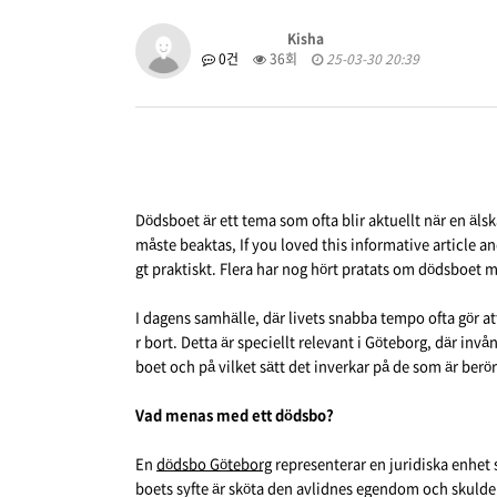
Kisha
0건
36회
25-03-30 20:39
Dödsboet är ett tema som ofta blir aktuellt när en äl
måste beaktas, If you loved this informative article 
gt praktiskt. Flera har nog hört pratats om dödsboet m
I dagens samhälle, där livets snabba tempo ofta gör at
r bort. Detta är speciellt relevant i Göteborg, där inv
boet och på vilket sätt det inverkar på de som är ber
Vad menas med ett dödsbo?
En
dödsbo Göteborg
representerar en juridiska enhet 
boets syfte är sköta den avlidnes egendom och skulder, 