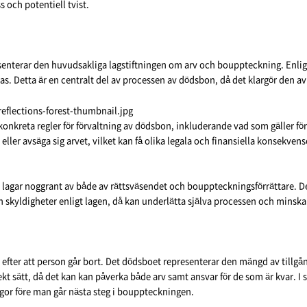
s och potentiell tvist.
senterar den huvudsakliga lagstiftningen om arv och bouppteckning. Enli
isas. Detta är en centralt del av processen av dödsbon, då det klargör den
 konkreta regler för förvaltning av dödsbon, inkluderande vad som gäller f
eller avsäga sig arvet, vilket kan få olika legala och finansiella konsekvens
sa lagar noggrant av både av rättsväsendet och bouppteckningsförrättare. De
ch skyldigheter enligt lagen, då kan underlätta själva processen och mins
efter att person går bort. Det dödsboet representerar den mängd av tillg
kt sätt, då det kan kan påverka både arv samt ansvar för de som är kvar. I 
rågor före man går nästa steg i bouppteckningen.