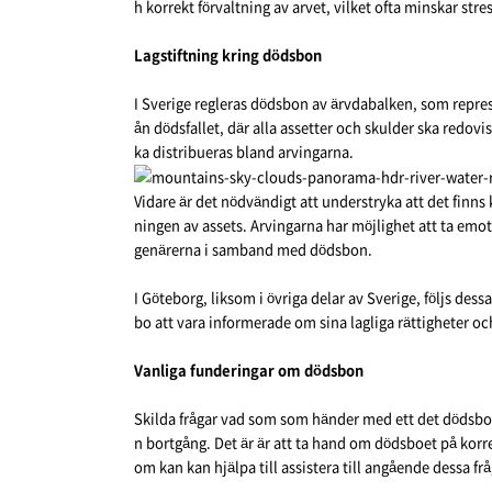
h korrekt förvaltning av arvet, vilket ofta minskar stres
Lagstiftning kring dödsbon
I Sverige regleras dödsbon av ärvdabalken, som repre
ån dödsfallet, där alla assetter och skulder ska redov
ka distribueras bland arvingarna.
Vidare är det nödvändigt att understryka att det finns
ningen av assets. Arvingarna har möjlighet att ta emot 
genärerna i samband med dödsbon.
I Göteborg, liksom i övriga delar av Sverige, följs des
bo att vara informerade om sina lagliga rättigheter o
Vanliga funderingar om dödsbon
Skilda frågar vad som som händer med ett det dödsbo 
n bortgång. Det är är att ta hand om dödsboet på korre
om kan kan hjälpa till assistera till angående dessa f