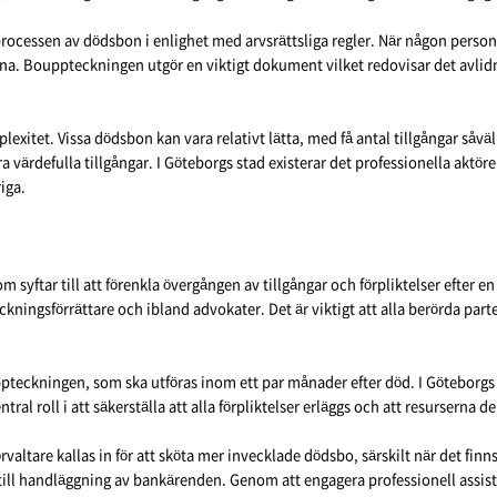
r processen av dödsbon i enlighet med arvsrättsliga regler. När någon pers
na. Bouppteckningen utgör en viktigt dokument vilket redovisar det avlidn
exitet. Vissa dödsbon kan vara relativt lätta, med få antal tillgångar såv
ra värdefulla tillgångar. I Göteborgs stad existerar det professionella aktö
iga.
 syftar till att förenkla övergången av tillgångar och förpliktelser efter 
ckningsförrättare och ibland advokater. Det är viktigt att alla berörda parte
pteckningen, som ska utföras inom ett par månader efter död. I Göteborgs 
l roll i att säkerställa att alla förpliktelser erläggs och att resurserna del
valtare kallas in för att sköta mer invecklade dödsbo, särskilt när det finns
till handläggning av bankärenden. Genom att engagera professionell assistan