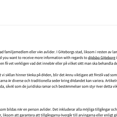
skad familjemedlem eller vän avlider. I Göteborgs stad, liksom i resten av
and you want to receive more information with regards to
dödsbo Göteborg
i
en få vet verkligen vad det innebär eller på vilket sätt man ska behandla de
t vi sällan hinner tänka på döden, blir det ännu viktigare att förstå vad 
ånarna är diverse och traditionella seder kring dödandet kan variera. Artikel
örda, såväl som de juridiska ramar och bestämmelser som styr över detta vi
som bildas när en person avlider. Det inkluderar alla möjliga tillgångar oc
liksom att garantera att tillgångarna övergår till arvingarna eller enligt g