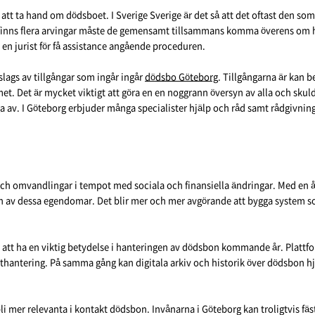
att ta hand om dödsboet. I Sverige Sverige är det så att det oftast den som
t finns flera arvingar måste de gemensamt tillsammans komma överens om hur
st en jurist för få assistance angående proceduren.
slags av tillgångar som ingår ingår
dödsbo Göteborg
. Tillgångarna är kan 
 Det är mycket viktigt att göra en en noggrann översyn av alla och skulder o
ga av. I Göteborg erbjuder många specialister hjälp och råd samt rådgivnin
ch omvandlingar i tempot med sociala och finansiella ändringar. Med en å
ion av dessa egendomar. Det blir mer och mer avgörande att bygga system so
tt ha en viktig betydelse i hanteringen av dödsbon kommande år. Plattforma
antering. På samma gång kan digitala arkiv och historik över dödsbon hjälp
bli mer relevanta i kontakt dödsbon. Invånarna i Göteborg kan troligtvis fä