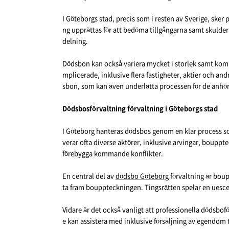
I Göteborgs stad, precis som i resten av Sverige, ske
ng upprättas för att bedöma tillgångarna samt skulder
delning.
Dödsbon kan också variera mycket i storlek samt kompl
mplicerade, inklusive flera fastigheter, aktier och and
sbon, som kan även underlätta processen för de anhör
Dödsbosförvaltning förvaltning i Göteborgs stad
I Göteborg hanteras dödsbos genom en klar process som
verar ofta diverse aktörer, inklusive arvingar, bouppte
förebygga kommande konflikter.
En central del av
dödsbo Göteborg
förvaltning är boup
ta fram bouppteckningen. Tingsrätten spelar en uescentra
Vidare är det också vanligt att professionella dödsboför
e kan assistera med inklusive försäljning av egendom 