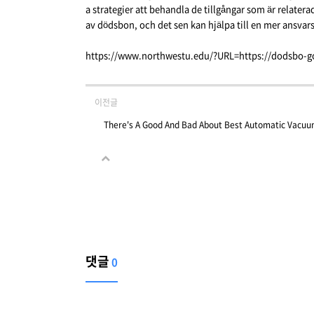
a strategier att behandla de tillgångar som är relater
av dödsbon, och det sen kan hjälpa till en mer ansvarsf
https://www.northwestu.edu/?URL=https://dodsbo-g
이전글
There's A Good And Bad About Best Automatic Vacu
댓글
0